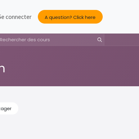
s
Se connecter
About us
A question? Click here
h
tager