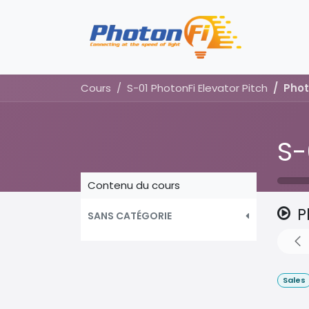
Se rendre au contenu
Page 
Cours
S-01 PhotonFi Elevator Pitch
Phot
S-
Contenu du cours
P
SANS CATÉGORIE
Sales