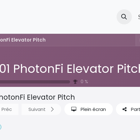
d'accueil
Solutions
Products
Cours
Page
New
onFi Elevator Pitch
01 PhotonFi Elevator Pitc
0
%
hotonFi Elevator Pitch
Préc
Suivant
Plein écran
Par