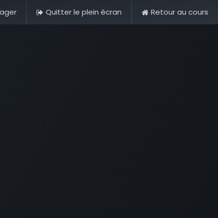
tager
Quitter le plein écran
Retour au cours
s
Se connecter
About us
A question? Click here