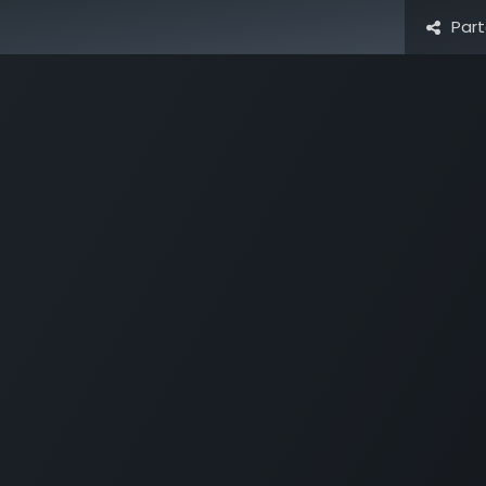
Par
d'accueil
Solutions
Products
Cours
Page
New